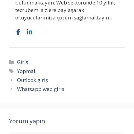
bulunmaktayım. Web sektöründe 10 yıllık
tecrubemi sizlere paylaşarak
okuyucularımiza çözüm sağlamaktayım.
Kategoriler
Giriş
Etiketler
Yopmail
Outlook giriş
Whatsapp web giris
Yorum yapın