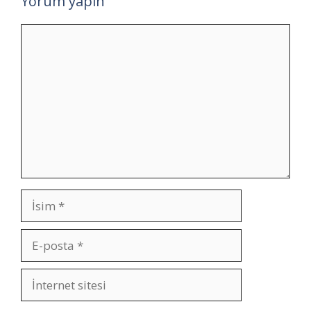
Yorum yapın
Yorum
İsim
E-
posta
İnternet
sitesi