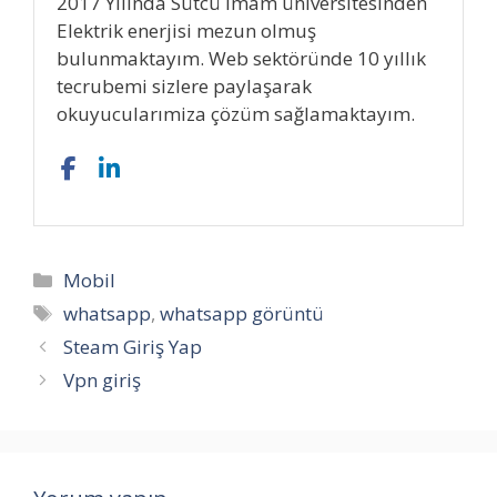
2017 Yılında Sütcü imam üniversitesinden
Elektrik enerjisi mezun olmuş
bulunmaktayım. Web sektöründe 10 yıllık
tecrubemi sizlere paylaşarak
okuyucularımiza çözüm sağlamaktayım.
Kategoriler
Mobil
Etiketler
whatsapp
,
whatsapp görüntü
Steam Giriş Yap
Vpn giriş